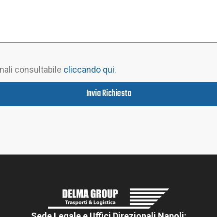
onali consultabile
cliccando qui
.
Invia Richiesta
Sede Legale e Uffici Direzionali Napoli: